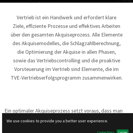
Vertrieb ist ein Handwerk und erfordert klare
Ziele, effiziente Prozesse und effektives Arbeiten
über den gesamten Akquiseprozess. Alle Elemente
des Akquisemodelles, die Schlagzahlberechnung,
die Optimierung der Akquise in allen Phasen,
sowie das Vertriebscontrolling und die proaktive
Vorsteuerung im Vertrieb sind Elemente, die im
TVE-Vertriebserfolgsprogramm zusammenwirken.
Ein optimaler Akquiseprozess setzt voraus, dass man
versteht, wie Kunden kaufen und den Akquisprozess
We use cookies to provide you a better user experience.
optimal auf diesen Beschaffungsprozess einstellt. In
Cookie Policy
I agree